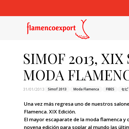
SIMOF 2013, XI
MODA FLAMENCA, d
31/01/2013
Simof 2013
Moda Flamenca
FIBES
セビ
Una vez más regresa uno de nuestros salones
Flamenca. XIX Edición.
El mayor escaparate de la moda flamenca y d
novena edición para soplar al mundo las últi