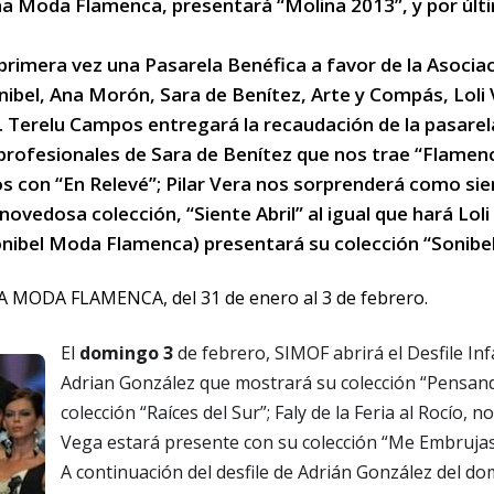
 Moda Flamenca, presentará “Molina 2013”, y por últ
 primera vez una Pasarela Benéfica a favor de la Asocia
nibel, Ana Morón, Sara de Benítez, Arte y Compás, Loli
Terelu Campos entregará la recaudación de la pasarel
s profesionales de Sara de Benítez que nos trae “Flamenc
 con “En Relevé”; Pilar Vera nos sorprenderá como si
ovedosa colección, “Siente Abril” al igual que hará Loli 
 (Sonibel Moda Flamenca) presentará su colección “Sonibe
El
domingo 3
de febrero, SIMOF abrirá el Desfile Inf
Adrian González que mostrará su colección “Pensan
colección “Raíces del Sur”; Faly de la Feria al Rocío
Vega estará presente con su colección “Me Embrujas
A continuación del desfile de Adrián González del d