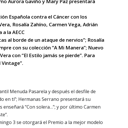
imo Aurora Gaviño y Mary Paz presentará
ción Española contra el Cáncer con los
 Vera, Rosalía Zahíno, Carmen Vega, Adrián
a a la AECC
as al borde de un ataque de nervios”; Rosalía
empre con su colección “A Mi Manera”; Nuevo
Vera con “El Estilo jamás se pierde”. Para
l Vintage”.
antil Menuda Pasarela y después el desfile de
do en ti”; Hermanas Serrano presentará su
, nos enseñará “Con solera…”; y por último Carmen
te”.
omingo 3 se otorgará el Premio a la mejor modelo