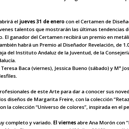
abrirá el
jueves 31 de enero
con el Certamen de Diseña
 jóvenes talentos que mostrarán las últimas tendencias 
El ganador del Certamen recibirá un premio en metáli
también habrá un Premio al Diseñador Revelación, de 1
del Instituto Andaluz de la Juventud, de la Consejería
alucía.
, Teresa Baca (viernes), Jessica Bueno (sábado) y Mª Jo
esfiles.
ofesionales de este Arte para dar a conocer sus noveda
 los diseños de Margarita Freire, con la colección “Ret
on la colección “Universo de colores”, inspirada en el p
uy completo y variado.
El viernes
abre Ana Morón con “P