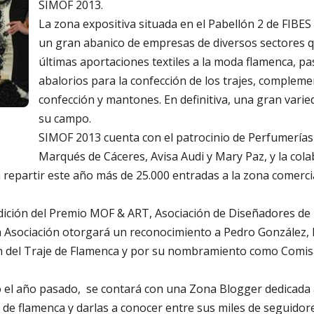
SIMOF 2013.
La zona expositiva situada en el Pabellón 2 de FIBE
un gran abanico de empresas de diversos sectores qu
últimas aportaciones textiles a la moda flamenca, p
abalorios para la confección de los trajes, compleme
confección y mantones. En definitiva, una gran var
su campo.
SIMOF 2013 cuenta con el patrocinio de Perfumerías
Marqués de Cáceres, Avisa Audi y Mary Paz, y la cola
a repartir este año más de 25.000 entradas a la zona comer
dición del Premio MOF & ART, Asociación de Diseñadores de
la Asociación otorgará un reconocimiento a Pedro González, D
ción del Traje de Flamenca y por su nombramiento como Comi
o el año pasado, se contará con una Zona Blogger dedicada
 de flamenca y darlas a conocer entre sus miles de seguidore