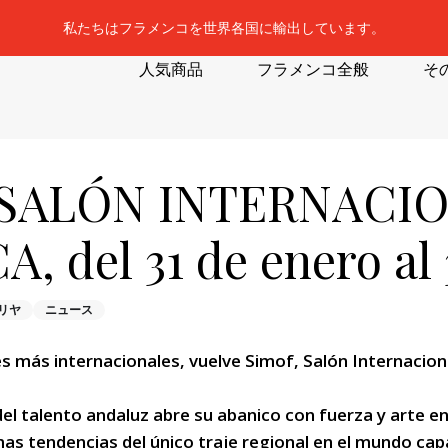
私たちはフラメンコを世界各国に輸出しています。
人気商品
フラメンコ全般
そ
X SALÓN INTERNACI
el 31 de enero al 3
リヤ
ニュース
 más internacionales, vuelve Simof, Salón Internacion
el talento andaluz abre su abanico con fuerza y arte e
mas tendencias del único traje regional en el mundo cap