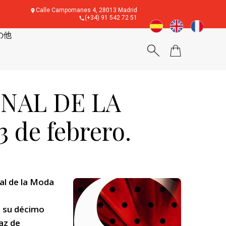
Calle Campomanes 4, 28013 Madrid
(+34) 91 542 72 51
の他
ONAL DE LA
 de febrero.
al de la Moda
n su décimo
az de