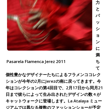
力
と
パ
ッ
シ
ョ
ン
に
満
Pasarela Flamenca Jerez 2011
ち
て
個性豊かなデザイナーたちによるフラメンココレク
ションが今年の2月にJerezの南に戻ってきます。今
年はコレクションの第4回目で、2月17日から同月21
日まで彼らによって生み出されたデザインの数々が
キャットウォークに登場します。La Atalaya ミュー
ジアムでは異なる複数のファッションショーが予定