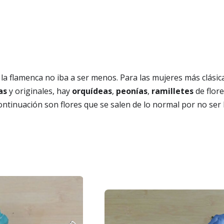
a flamenca no iba a ser menos. Para las mujeres más clásica
as
y originales, hay
orquídeas
,
peonías
,
ramilletes
de flor
tinuación son flores que se salen de lo normal por no ser l