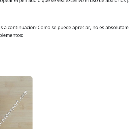
ear el peinado o que se vea excesivo el uso de abalorios p
 a continuación! Como se puede apreciar, no es absolutame
mplementos: