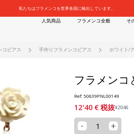
私たちはフラメンコを世界各国に輸出しています。
人気商品
フラメンコ全般
そ
ンコピアス
手作りフラメンコピアス
ホワイト/
フラメンコ
Ref: 50639PNL00149
12'40
€
税抜
¥
2046
-
+