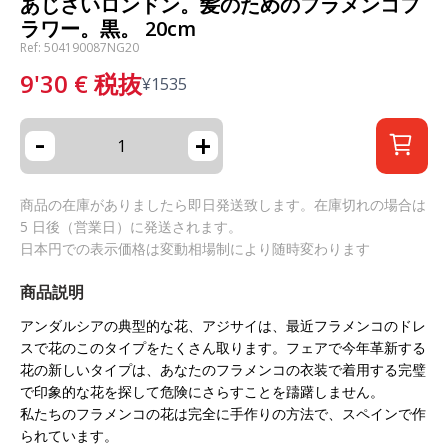
あじさいロンドン。髪のためのフラメンコフ
ラワー。黒。 20cm
Ref: 504190087NG20
9'30
€
税抜
¥
1535
-
+
商品の在庫がありましたら即日発送致します。在庫切れの場合は
5 日後（営業日）に発送されます。
日本円での表示価格は変動相場制により随時変わります
商品説明
アンダルシアの典型的な花、アジサイは、最近フラメンコのドレ
スで花のこのタイプをたくさん取ります。フェアで今年革新する
花の新しいタイプは、あなたのフラメンコの衣装で着用する完璧
で印象的な花を探して危険にさらすことを躊躇しません。
私たちのフラメンコの花は完全に手作りの方法で、スペインで作
られています。