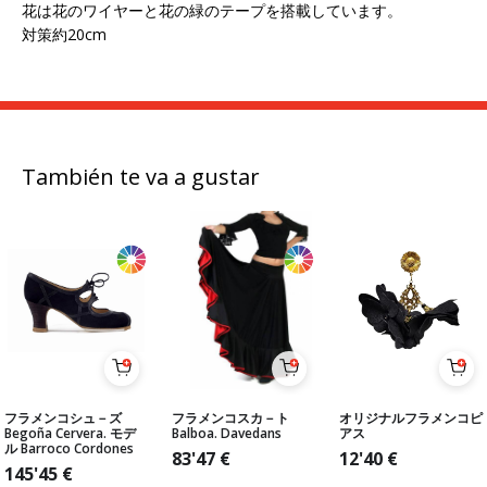
花は花のワイヤーと花の緑のテープを搭載しています。
対策約20cm
También te va a gustar
フラメンコシュ－ズ
フラメンコスカ－ト
オリジナルフラメンコピ
Begoña Cervera. モデ
Balboa. Davedans
アス
ル Barroco Cordones
83'47
€
12'40
€
145'45
€