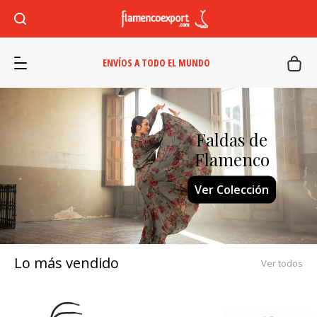
ENVÍOS A TODO EL MUNDO
Faldas de
Flamenco
Ver Colección
Lo más vendido
Ver todos