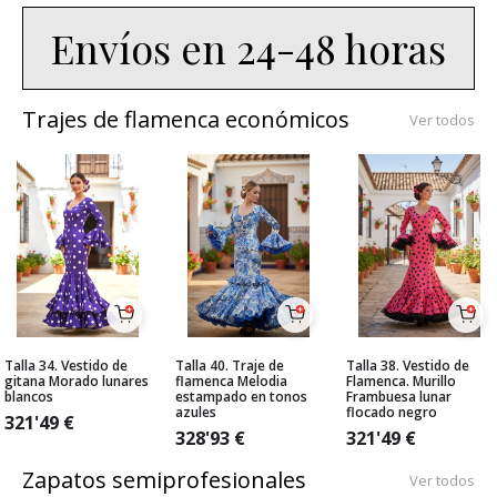
Envíos en 24-48 horas
Trajes de flamenca económicos
Ver todos
Talla 34. Vestido de
Talla 40. Traje de
Talla 38. Vestido de
gitana Morado lunares
flamenca Melodia
Flamenca. Murillo
blancos
estampado en tonos
Frambuesa lunar
azules
flocado negro
321'49
€
328'93
€
321'49
€
Zapatos semiprofesionales
Ver todos