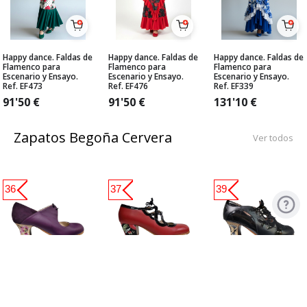
Happy dance. Faldas de
Happy dance. Faldas de
Happy dance. Faldas de
Flamenco para
Flamenco para
Flamenco para
Escenario y Ensayo.
Escenario y Ensayo.
Escenario y Ensayo.
Ref. EF473
Ref. EF476
Ref. EF339
91'50
€
91'50
€
131'10
€
Zapatos Begoña Cervera
Ver todos
36
37
39
Zapato Flamenco
Zapato Flamenco
Zapato Flamenco de
Begoña Cervera. Arty
Begoña Cervera. Jade
Begoña Cervera.