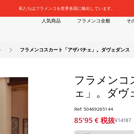
私たちはフラメンコを世界各国に輸出しています。
人気商品
フラメンコ全般
そ
ト
フラメンコスカート「アザバチェ」。ダヴェダンス
フラメンコ
ェ」。ダヴ
Ref: 50469265144
85'95
€
税抜
¥
14187