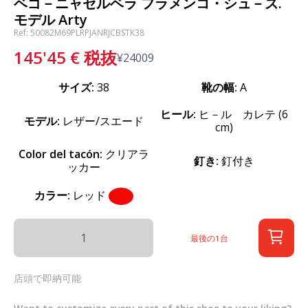
ベゴ－ニャセルベラ フラメンコ・シュ－ズ.
モデル Arty
Ref: 50082M69PLRPJANRJCBSTK38
145'45
€
税抜
¥
24009
サイズ:
38
靴の幅:
A
ヒール:
ヒ－ル カレテ (6
モデル:
レザー/スエード
cm)
Color del tacón:
クリアラ
釘き:
釘付き
ッカー
カラー:
レッド
最後の1台
店頭で即納可能