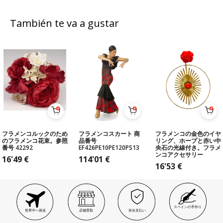
También te va a gustar
フラメンコルックのため
フラメンコスカート 商
フラメンコの金色のイヤ
のフラメンコ花束。参照
品番号
リング、ホープと赤い中
番号 42292
EF426PE10PE120PS13
央石の光線付き。フラメ
ンコアクセサリー
16'49
€
114'01
€
16'53
€
スペインの手作り
世界中へ発送
店舗受取
安全支払い