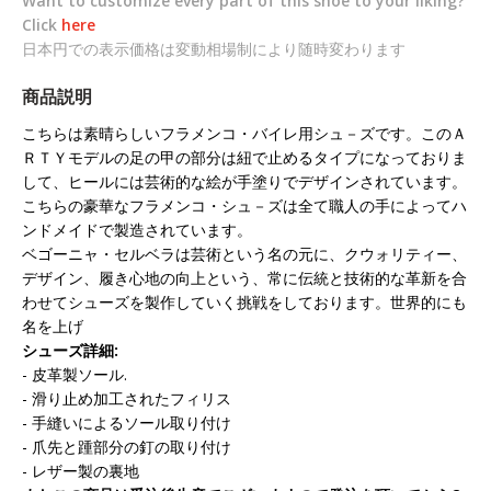
Want to customize every part of this shoe to your liking?
Click
here
日本円での表示価格は変動相場制により随時変わります
商品説明
こちらは素晴らしいフラメンコ・バイレ用シュ－ズです。このＡ
ＲＴＹモデルの足の甲の部分は紐で止めるタイプになっておりま
して、ヒールには芸術的な絵が手塗りでデザインされています。
こちらの豪華なフラメンコ・シュ－ズは全て職人の手によってハ
ンドメイドで製造されています。
ベゴーニャ・セルベラは芸術という名の元に、クウォリティー、
デザイン、履き心地の向上という、常に伝統と技術的な革新を合
わせてシューズを製作していく挑戦をしております。世界的にも
名を上げ
シューズ詳細
:
- 皮革製ソール.
- 滑り止め加工されたフィリス
- 手縫いによるソール取り付け
- 爪先と踵部分の釘の取り付け
- レザー製の裏地