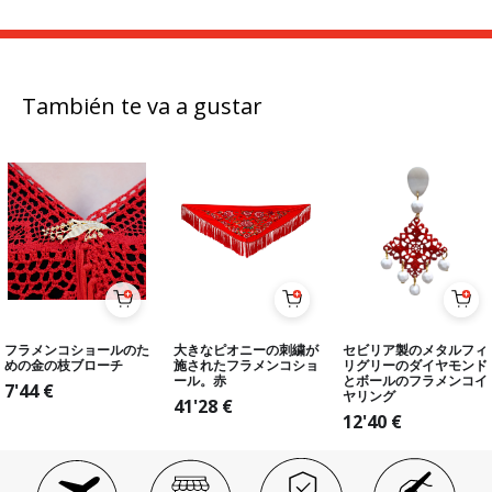
También te va a gustar
フラメンコショールのた
大きなピオニーの刺繍が
セビリア製のメタルフィ
めの金の枝ブローチ
施されたフラメンコショ
リグリーのダイヤモンド
ール。赤
とボールのフラメンコイ
7'44
€
ヤリング
41'28
€
12'40
€