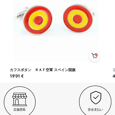
カフスボタン ＲＡＦ空軍 スペイン国旗
19'01
€
4
店舗受取
安全支払い