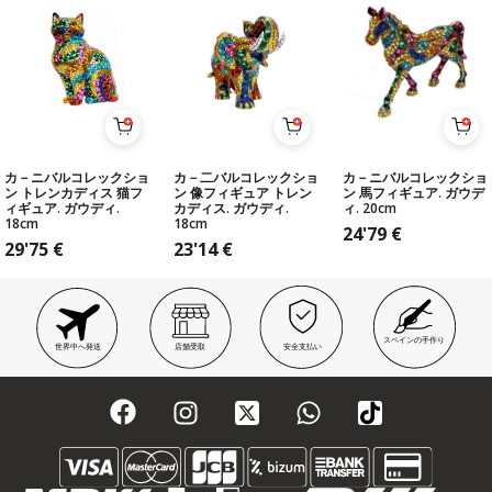
カ－ニバルコレックショ
カ－二バルコレックショ
カ－ニバルコレックショ
ン トレンカディス 猫フ
ン 像フィギュア トレン
ン 馬フィギュア. ガウデ
ィギュア. ガウディ.
カディス. ガウディ.
ィ. 20cm
18cm
18cm
24'79
€
29'75
€
23'14
€
スペインの手作り
世界中へ発送
店舗受取
安全支払い