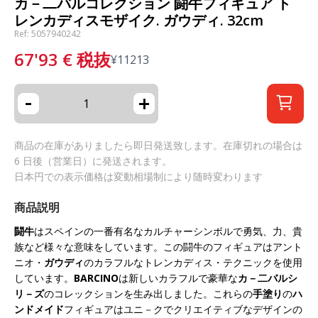
カ－二バルコレクション 闘牛フィギュア ト
レンカディスモザイク. ガウディ. 32cm
Ref: 5057940242
67'93
€
税抜
¥
11213
-
+
商品の在庫がありましたら即日発送致します。在庫切れの場合は
6 日後（営業日）に発送されます。
日本円での表示価格は変動相場制により随時変わります
商品説明
闘牛
はスペインの一番有名なカルチャーシンボルで勇気、力、貴
族など様々な意味をしています。この闘牛のフィギュアはアント
ニオ・
ガウディ
のカラフルなトレンカディス・テクニックを使用
しています。
BARCINO
は新しいカラフルで豪華な
カ－二バルシ
リ－ズ
のコレックションを生み出しました。これらの
手塗り
の
ハ
ンドメイド
フィギュアはユニ－クでクリエイティブなデザインの