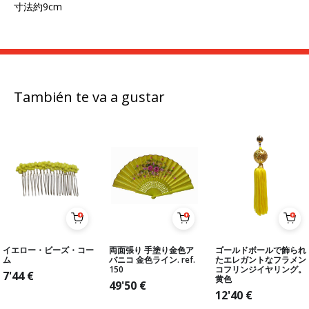
寸法約9cm
También te va a gustar
イエロー・ビーズ・コー
両面張り 手塗り金色ア
ゴールドボールで飾られ
ム
バニコ 金色ライン. ref.
たエレガントなフラメン
150
コフリンジイヤリング。
7'44
€
黄色
49'50
€
12'40
€