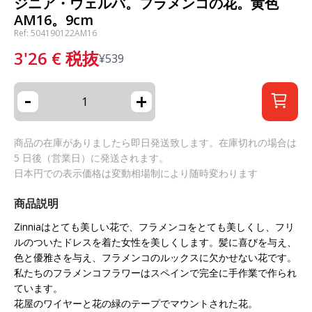
ジニア・ウェルバ。フラメンコの花。黄色
AM16。9cm
Ref: 504190122AM16
3'26
€
税抜
¥
539
-
+
商品の在庫がありましたら即日発送致します。在庫切れの場合は
5 日後（営業日）に発送されます。
日本円での表示価格は変動相場制により随時変わります
商品説明
Zinniaはとても美しい花で、フラメンコをとても美しくし、フリ
ルのついたドレスを着た女性を美しくします。髪に喜びを与え、
色と優雅さを与え、フラメンコのルックスに欠かせない花です。
私たちのフラメンコフラワーはスペインで完全に手作業で作られ
ています。
花屋のワイヤーと花の緑のテープでマウントされた花。