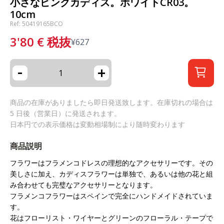
小さなピンクカディス。ホワイトCR03。
10cm
Ref: 50419165BCO
3'80
€
税抜
¥
627
-
+
商品の在庫がありましたら即日発送致します。在庫切れの場合は
5 日後（営業日）に発送されます。
日本円での表示価格は変動相場制により随時変わります
商品説明
フラワーはフラメンコドレスの理想的なアクセサリーです。その
美しさに加え、カディスフラワーは単独で、あるいは他の花と組
み合わせても完璧なアクセサリーとなります。
フラメンコフラワーはスペインで完全にハンドメイドされていま
す。
花はフローリスト・ワイヤーとグリーンのフローラル・テープで