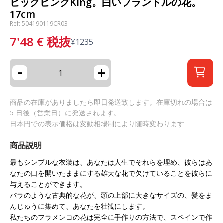
ビッグピンクKing。白いフランドルの花。
17cm
Ref: 504190119CR03
7'48
€
税抜
¥
1235
-
+
商品の在庫がありましたら即日発送致します。在庫切れの場合は
5 日後（営業日）に発送されます。
日本円での表示価格は変動相場制により随時変わります
商品説明
最もシンプルな衣装は、あなたは人生でそれらを埋め、彼らはあ
なたの口を開いたままにする雄大な花で欠けていることを彼らに
与えることができます。
バラのような古典的な花が、頭の上部に大きなサイズの、髪をま
んじゅうに集めて、あなたを壮観にします。
私たちのフラメンコの花は完全に手作りの方法で、スペインで作