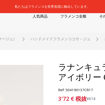
私たちはフラメンコを世界各国に輸出しています。
人気商品
フラメンコ全般
そ
サージュ）
ハンドメイドフラメンココサ－ジュ
ラナンキュ
アイボリー C
Ref: 504190137CR17
3'72
€
税抜
¥
614