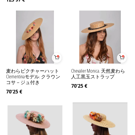
麦わらピクチャーハット
Chevalier Monica. 天然麦わら
Clementinaモデル. クラウン
人工黒玉ストラップ
コサ－ジュ付き
70'25
€
70'25
€