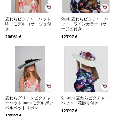
麦わらピクチャーハット
Shania 麦わらピクチャーハ
Martaモデル コサ－ジュ付
ット ワインカラーコサ
き
ージュ付き
206'61
€
123'97
€
麦わらグリ－ンピクチャ
Samantha 麦わらピクチャー
ーハット Jimenaモデル 黒い
ハット 花飾り付き
ベルベットリボン
123'97
€
123'97
€