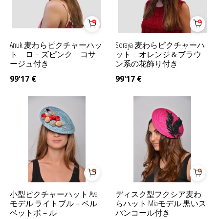
Anuk 麦わらピクチャーハッ
Soraya 麦わらピクチャーハ
ト ロ－ズピンク コサ
ット オレンジ＆ブラウ
ージュ付き
ン系の花飾り付き
99'17
€
99'17
€
小型ピクチャーハット Ava
ディスク型フクシア麦わ
モデル ライトブル－ベル
らハット Miaモデル 黒いス
ベットボ－ル
パンコール付き