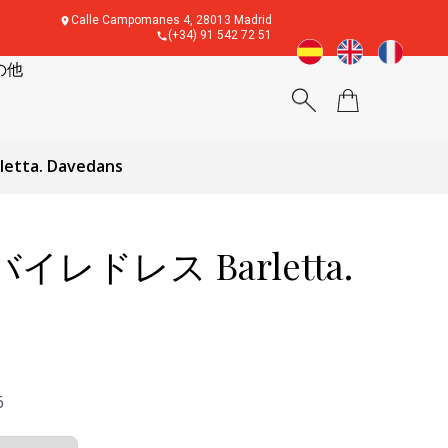
Calle Campomanes 4, 28013 Madrid
(+34) 91 542 72 51
の他
ta. Davedans
レドレス Barletta.
6