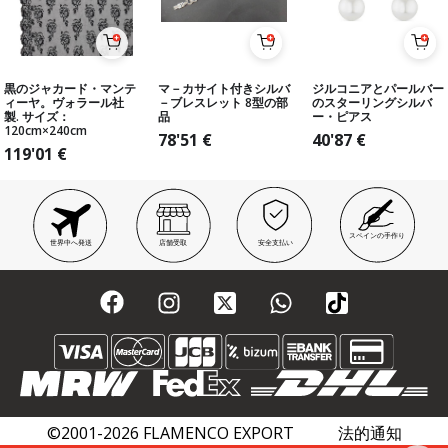
黒のジャカード・マンテ
マ－カサイト付きシルバ
ジルコニアとパールバー
ィーヤ。ヴォラール社
－ブレスレット 8型の部
のスターリングシルバ
製. サイズ：
品
ー・ピアス
120cm×240cm
78'51
€
40'87
€
119'01
€
スペインの手作り
世界中へ発送
店舗受取
安全支払い
©2001-2026 FLAMENCO EXPORT
法的通知