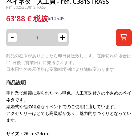
ペイネタ 人工貝 - ref. C381STRASS
Ref: 50252C381STRASS
63'88
€
税抜
¥
10545
-
+
商品の在庫がありましたら即日発送致します。在庫切れの場合は
21 日後（営業日）に発送されます。
日本円での表示価格は変動相場制により随時変わります
商品説明
手作業で綺麗に彫られたべっ甲色、人工真珠付きの小さめの
ペイ
ネタ
です。
結婚式や他の特別なイベントでのご使用に適しています。
アクセサリーはとても高級感があり、魅力的なつくりとなってい
ます。
サイズ
：26cm×24cm.