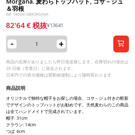
Morgana. 麦わらトップハット, コサ－ジュ
＆羽根
Ref: 94004138MORGANA
82'64
€
税抜
¥
13641
-
+
商品の在庫がありましたら即日発送致します。在庫切れの場合は
20 日後（営業日）に発送されます。
日本円での表示価格は変動相場制により随時変わります
商品説明
オリジナルで独特な帽子をお探しの場合、コサ－ジュ付きの斬新
でデザインのトップハットがお勧めです。天然麦わらのこの商品
は全てハンドメイドで完成されています。
帽子: 31cm
クラウン: 14cm
つば: 6cm