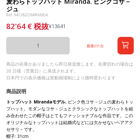
麦わらトップハット Miranda. ピンクコサ－
ジュ
Ref: 94138223MIRANDA
82'64
€
税抜
¥
13641
最後の1台
商品の在庫がありましたら即日発送致します。在庫切れの場合は
20 日後（営業日）に発送されます。
日本円での表示価格は変動相場制により随時変わります
商品説明
トップハット
Miranda
モデル
.
ピンク色コサ－ジュの麦わらトッ
プハット。モダンなコサ－ジュとクラシックなトップハットを組
み合わせたこの帽子はとてもファッショナブルな作品です。この
オリジナルなトップハットは結婚式などには欠かせないヘアアク
セサリ－です。
帽子: 31cm