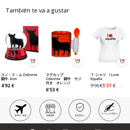
También te va a gustar
スノ－ド－ム Osborne
マグカップ
Ｔ-シャツ I Love
闘牛. 6cm
Osborne 闘牛 サジ
España
付き オレンジ
4'92
€
9'95€
5'37
€
6'53
€
スペインの手作り
世界中へ発送
店舗受取
安全支払い