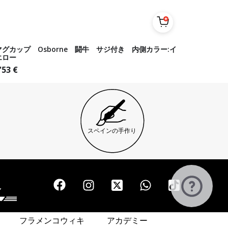
マグカップ Osborne 闘牛 サジ付き 内側カラー:イ
エロー
'53
€
スペインの手作り
フラメンコウィキ
アカデミー