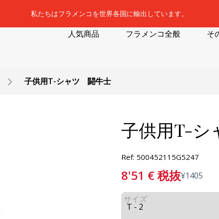
私たちはフラメンコを世界各国に輸出しています。
人気商品
フラメンコ全般
そ
子供用T-シャツ 闘牛士
子供用T-
Ref: 500452115G5247
8'51
€
税抜
¥
1405
サイズ