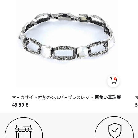
マ－カサイト付きのシルバ－ブレスレット 四角い真珠層
49'59
€
5