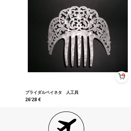
ブライダルペイネタ 人工貝
26'28
€