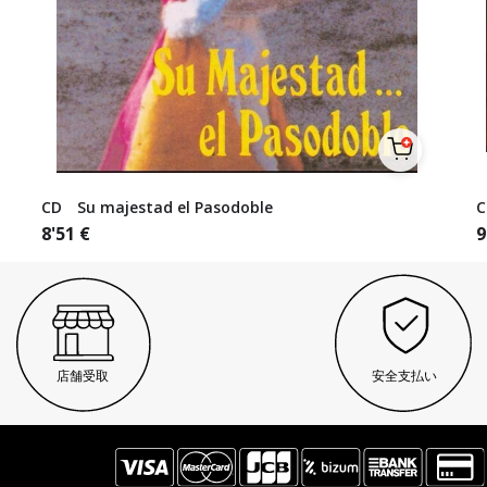
CD Su majestad el Pasodoble
C
8'51
€
9
店舗受取
安全支払い