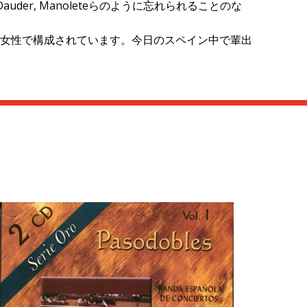
Ayamonte, Dauder, Manoleteらのように忘れられることのな
約160人の若き男性女性で構成されています。今日のスペイン中で輩出