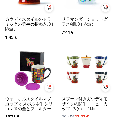
ガウディスタイルのセラ
サラマンダーショットグ
ミックの闘牛の指ぬき. Olé
ラス6個. Ole Mosaic
Mosaic
7'44
€
1'45
€
ウォ－ホルスタイルマグ
スプーン付きガウディモ
カップ オスボルネ牛 シリ
ザイクの闘牛コ－ヒ－カ
コン製の蓋とフィルター
ップ（5ケ）Olé Mosaic
10'25
€
20'40€
13'22
€