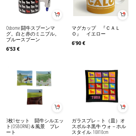
Osborne 闘牛スプーンマ
マグカップ 『ＣＡＬ
グ。白と赤のミニブル。
Ｏ』 イエロー
ブルースプーン
6'90
€
6'53
€
3枚1セット 闘牛シルエッ
ガラスプレ－ト（皿）オ
ト(OSBORNE)＆風景 プレ
スボルネ黒牛 ウォ－ホル
ート
スタイル. 10X10cm