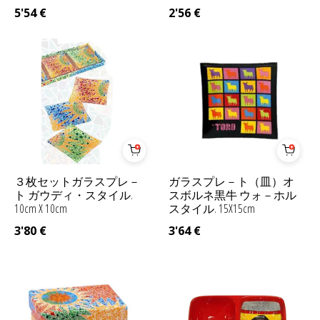
5'54
€
2'56
€
３枚セットガラスプレ－
ガラスプレ－ト（皿）オ
ト ガウディ・スタイル.
スボルネ黒牛 ウォ－ホル
10cm X 10cm
スタイル. 15X15cm
3'80
€
3'64
€