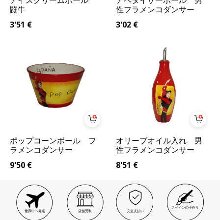
アイスクリームボール
アペタイザーボール 男
闘牛
性フラメンコダンサー
3'51
€
3'02
€
ポップコーンボール フ
オリーブオイル入れ 男
ラメンコダンサー
性フラメンコダンサー
9'50
€
8'51
€
スペインの手作り
世界中へ発送
店舗受取
安全支払い