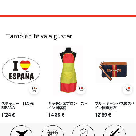
También te va a gustar
ステッカー I LOVE
キッチンエプロン スペ
ブル－キャンバス製スペ
ESPAÑA
イン国旗柄
イン国旗財布
1'24
€
14'88
€
12'89
€