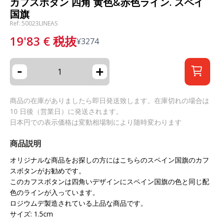
カフスボタン 四角 黄色&赤色ライン. スペイ
国旗
Ref: 50023LINEAS
19'83
€
税抜
¥
3274
-
+
商品の在庫がありましたら即日発送致します。在庫切れの場合は
10 日後（営業日）に発送されます。
日本円での表示価格は変動相場制により随時変わります
商品説明
オリジナルな商品をお探しの方にはこちらのスペイン国旗のカフ
スボタンがお勧めです。
このカフスボタンは四角いデザインにスペイン国旗の色と同じ配
色のラインが入っています。
ロジウムデ製造されている上品な商品です。
サイズ: 1.5cm