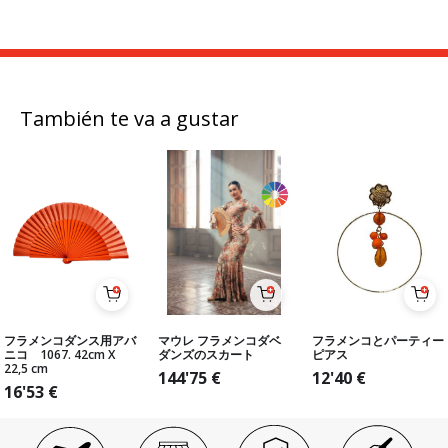
También te va a gustar
フラメンコダンス用アバ
マウレ フラメンコダベ
フラメンコとパーティー
ニコ 1067. 42cm X
ダンズのスカート
ピアス
22,5 cm
144'75
€
12'40
€
16'53
€