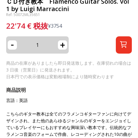
ＣＤ付き教本 Flamenco Guitar Solos. Vol
1 by Luigi Marraccini
Ref: 50072ML35651
22'74
€
税抜
¥
3754
-
+
商品の在庫がありましたら即日発送致します。在庫切れの場合は
3 日後（営業日）に発送されます。
日本円での表示価格は変動相場制により随時変わります
商品説明
言語：英語
こちらのギター教本は全てのフラメンコギターファンに向けてデ
ザインされ、また他のあらゆるジャンルのギターをエンジョイし
ているプレイヤーにもおすすめな興味深い教本です。伝統的なフ
ラメンコ音楽のフォームで作曲、レコーディングされた10の曲が