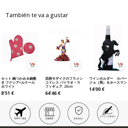
También te va a gustar
セット 鍋つかみ＆鍋敷
花柄モザイクのフラメン
ワインホルダー カバー
き フクシア×ルナール
コドレス バイラオ－ラ
ジョ（馬）＆ホースマン
ホワイト
フィギュア. 28cm
14'00
€
8'51
€
64'46
€
スペインの手作り
世界中へ発送
店舗受取
安全支払い