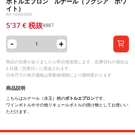
ボトルエプロン ルナール（フクシア ホワ
イト）
Ref: 504920028
5'37
€
税抜
¥
887
-
+
商品の在庫がありましたら即日発送致します。在庫切れの場合は
6 日後（営業日）に発送されます。
日本円での表示価格は変動相場制により随時変わります
商品説明
こちらはルナール（水玉）柄の
ボトルエプロン
です。
ワインボトルやその他リキュールボトルの掛け物としてお使いい
ただけます。