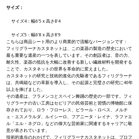
サイズ：
サイズ4：幅6'5 x 高さ8'4
サイズ5：幅6'8 x 高さ8'9
こちらは商品シート用のより商業的で流暢なバージョンです：
フィリグラーナカスタネットは、この楽器の製造の歴史において
最も重要な遺産の一つを表しています。その創設者は、音の力、
耐久性、楽器の抵抗を大幅に改善する新しい繊維材料を開発する
ことで、カスタネットの世界を革命的に変えました。
カスタネットの研究と技術的進化の先駆者であるフィリグラーナ
は、共鳴箱などの革新を導入し、その起源と完璧さの研究に40年
以上を捧げました。
その遺産は、フラメンコとスペイン舞踊の歴史の一部です。フィ
リグラーナの古い工房はセビリアの民俗芸術と習慣の博物館に保
存されており、ロラ・フローレス、ピラール・ロペス、メルチ
ェ・エスメラルダ、ルイシーロ、フアニータ・レイナ、ラファエ
ル「エル・ネグロ」などの偉大な芸術家に関連するキャリアに敬
意が表されています。
技術的進歩のおかげで、フィリグラーナカスタネットは、プロフ