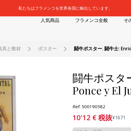
私たちはフラメンコを世界各国に輸出しています。
人気商品
フラメンコ全般
そ
教具と教材
ポスター
闘牛ポスター. 闘牛士: Enrique 
闘牛ポスター. 
Ponce y El Ju
Ref: 500190582
10'12
€
税抜
¥
1671