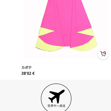
カポテ
38'02
€
世界中へ発送