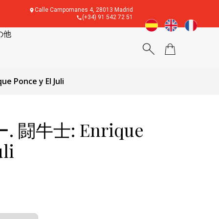
Calle Campomanes 4, 28013 Madrid
(+34) 91 542 72 51
の他
Ponce y El Juli
闘牛士: Enrique
li