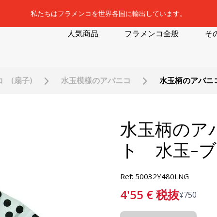
私たちはフラメンコを世界各国に輸出しています。
人気商品
フラメンコ全般
そ
 (扇子)
水玉模様のアバニコ
水玉柄のアバニ
水玉柄のア
ト 水玉-
Ref: 50032Y480LNG
4'55
€
税抜
¥
750