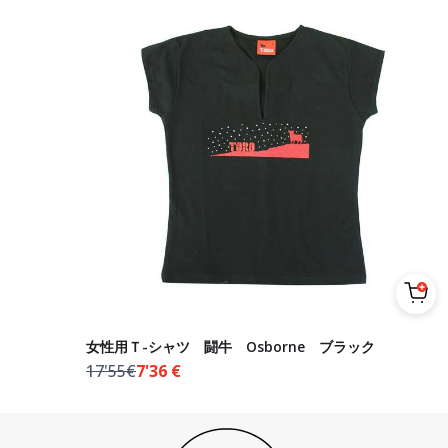
女性用Ｔ-シャツ 闘牛 Osborne ブラック
17'55€
7'36
€