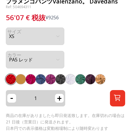
フラメンコパンツValenzano。 Davedans
Ref: 504694311
56'07
€
税抜
¥
9256
サイズ
カラー
-
+
商品の在庫がありましたら即日発送致します。在庫切れの場合は
21 日後（営業日）に発送されます。
日本円での表示価格は変動相場制により随時変わります