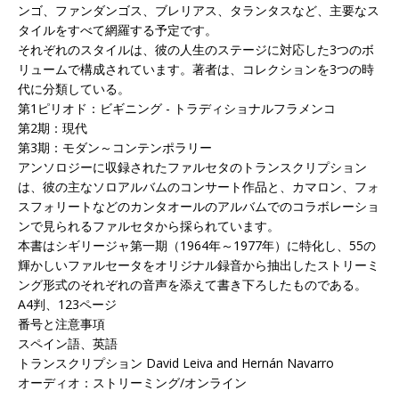
ンゴ、ファンダンゴス、ブレリアス、タランタスなど、主要なス
タイルをすべて網羅する予定です。
それぞれのスタイルは、彼の人生のステージに対応した3つのボ
リュームで構成されています。著者は、コレクションを3つの時
代に分類している。
第1ピリオド：ビギニング - トラディショナルフラメンコ
第2期：現代
第3期：モダン～コンテンポラリー
アンソロジーに収録されたファルセタのトランスクリプション
は、彼の主なソロアルバムのコンサート作品と、カマロン、フォ
スフォリートなどのカンタオールのアルバムでのコラボレーショ
ンで見られるファルセタから採られています。
本書はシギリージャ第一期（1964年～1977年）に特化し、55の
輝かしいファルセータをオリジナル録音から抽出したストリーミ
ング形式のそれぞれの音声を添えて書き下ろしたものである。
A4判、123ページ
番号と注意事項
スペイン語、英語
トランスクリプション David Leiva and Hernán Navarro
オーディオ：ストリーミング/オンライン