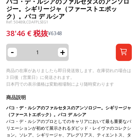
パコ・デ・ルシアのファルセタスのアンソロ
ジー。シギリージャ（ファーストエポッ
ク）。パコ デ ルシア
Ref: 50489LCDAFPLSEG1
38'46
€
税抜
¥
6348
-
+
商品の在庫がありましたら即日発送致します。在庫切れの場合は
3 日後（営業日）に発送されます。
日本円での表示価格は変動相場制により随時変わります
商品説明
パコ・デ・ルシアのファルセタスのアンソロジー。シギリージャ
（ファーストエポック）。パコ デ ルシア
パコ・デ・ルシアのプロとしてのキャリアにおいて最も重要なバ
リエーションが初めて展示されるダビッド・レイヴァのコレクシ
ョン。ソレア、シギリージャ、アレグリアス、ティエントス、タ