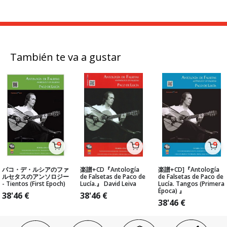
También te va a gustar
パコ・デ・ルシアのファ
楽譜+CD『Antología
楽譜+CD]『Antología
ルセタスのアンソロジー
de Falsetas de Paco de
de Falsetas de Paco de
- Tientos (First Epoch)
Lucía.』 David Leiva
Lucía. Tangos (Primera
Época) 』
38'46
€
38'46
€
38'46
€