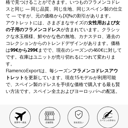
格で見つけることができます。いつものフラメンコドレ
スと同じ — 同じ品質、同じ生地、同じスペイン製の仕立
て — ですが、元の価格から[X]%の割引があります。
アウトレットには、さまざまなサイズの
女性用および女
の子用のフラメンコドレス
が含まれています。クラシッ
クな水玉模様、鮮やかな色の無地、カナステロ、過去の
コレクションからのトレンドデザインがあります。価格
は
99€から299€
までで、現在のシーズンの460€に対して
です。在庫はユニットが売り切れるにつれて変わりま
す。
FlamencoExportは、毎シーズン
フラメンコドレスアウ
トレット
を更新しています。現在15モデルが利用可能
で、スペイン製のドレスを手頃な価格で購入する最も賢
い方法です。スペイン全土およびヨーロッパへの配送。
スペインの手作り
世界中へ発送
店舗受取
安全支払い