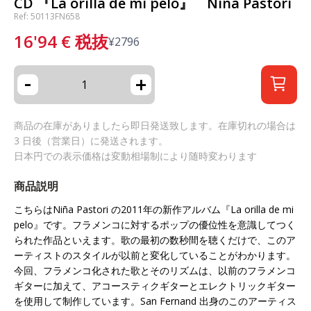
CD 『La orilla de mi pelo』 Niña Pastori
Ref: 50113FN658
16'94
€
税抜
¥
2796
-
+
商品の在庫がありましたら即日発送致します。在庫切れの場合は
3 日後（営業日）に発送されます。
日本円での表示価格は変動相場制により随時変わります
商品説明
こちらはNiña Pastori の2011年の新作アルバム『La orilla de mi
pelo』です。フラメンコに対するポップの優位性を意識してつく
られた作品といえます。歌の最初の数秒間を聴くだけで、このア
ーティストのスタイルが以前と変化していることがわかります。
今回、フラメンコ化された歌とそのリズムは、以前のフラメンコ
ギターに加えて、アコースティクギターとエレクトリックギター
を使用して制作しています。San Fernand 出身のこのアーティス