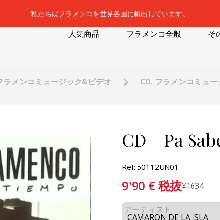
私たちはフラメンコを世界各国に輸出しています。
人気商品
フラメンコ全般
そ
フラメンコミュージック&ビデオ
CD. フラメンコミュ
CD Pa Sabe
Ref: 50112UN01
9'90
€
税抜
¥
1634
アーティスト