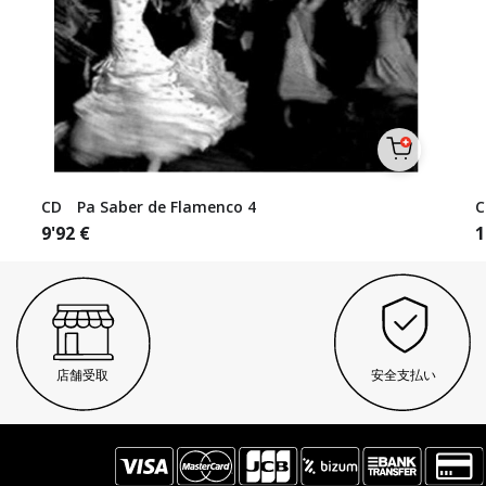
CD Pa Saber de Flamenco 4
C
9'92
€
1
店舗受取
安全支払い