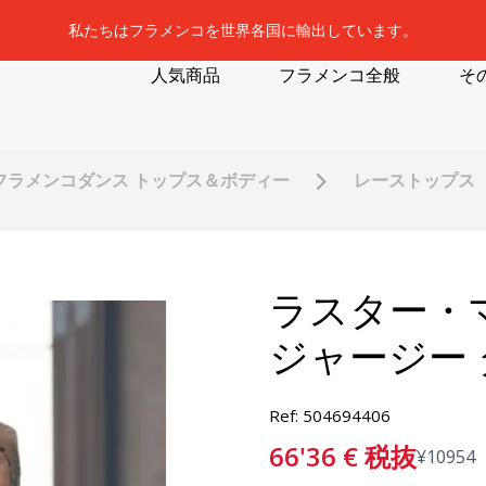
私たちはフラメンコを世界各国に輸出しています。
人気商品
フラメンコ全般
そ
フラメンコダンス トップス＆ボディー
レーストップス
ラスター・
ジャージー
Ref: 504694406
66'36
€
税抜
¥
10954