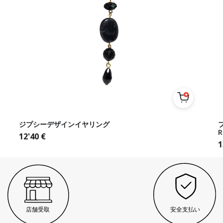
ジプシーデザインイヤリング
フ
R
12'40
€
1
店舗受取
安全支払い