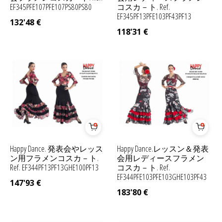
EF345PFE107PFE107PS80PS80
コスカ－ト. Ref.
EF345PF13PFE103PF43PF13
132'48
€
118'31
€
Happy Dance. 発表会やレッス
Happy Dance.レッスン＆発表
ン用フラメンコスカ－ト.
会用レディースフラメン
Ref. EF344PF13PF13GHE100PF13
コスカ－ト. Ref.
EF344PFE103PFE103GHE103PF43
147'93
€
183'80
€