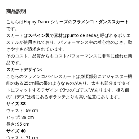
商品説明
こちらは
Happy Danceシリーズの
フラメンコ・ダンススカート
です。
スカートは
スペイン製
で素材はpunto de sedaと呼ばれるポリエ
ステルが使用されており、パフォーマンス中の着心地のよさ、動
きやすさが追求されています。
そのコスト、品質からもコストパフォーマンスに非常に優れた商
品です。
スカートデザイン:
こちらのフラメンコバイレスカートは身頃部分にアジャスター機
能のある25cm幅の帯のようなものがあり、太もも部分までタイ
トにフィットするデザインで3つの“ゴデス”があります。後ろ側
の“ゴデス”は横にあるボランテよりも高い位置にあります。
サイズ 38
ウェスト: 69 cm
ヒップ: 88 cm
長さ: 95 cm
サイズ 40
ウェスト: 71 cm