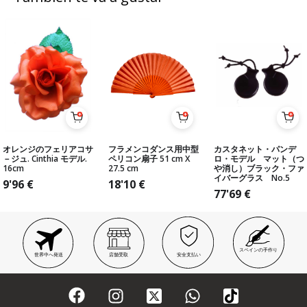
オレンジのフェリアコサ
フラメンコダンス用中型
カスタネット・パンデ
－ジュ. Cinthia モデル.
ペリコン扇子 51 cm X
ロ・モデル マット（つ
16cm
27.5 cm
や消し）ブラック・ファ
イバーグラス No.5
9'96
€
18'10
€
77'69
€
スペインの手作り
世界中へ発送
店舗受取
安全支払い