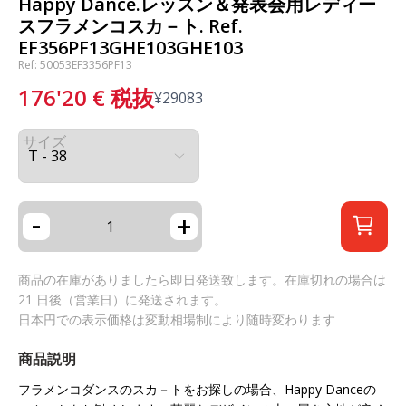
Happy Dance.レッスン＆発表会用レディー
スフラメンコスカ－ト. Ref.
EF356PF13GHE103GHE103
Ref: 50053EF3356PF13
176'20
€
税抜
¥
29083
サイズ
-
+
商品の在庫がありましたら即日発送致します。在庫切れの場合は
21 日後（営業日）に発送されます。
日本円での表示価格は変動相場制により随時変わります
商品説明
フラメンコダンスのスカ－トをお探しの場合、
Happy Dance
の