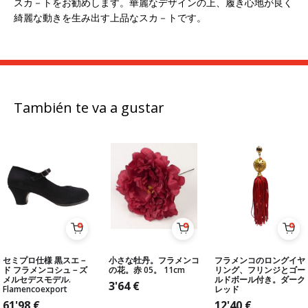
スカ－トをお勧めします。華麗なデザインの上、履き心地が良く
綺麗な動きを生み出す上品なスカ－トです。
También te va a gustar
セミプロ仕様 黒スエ－
小さな牡丹。フラメンコ
フラメンコのロングイヤ
ド フラメンコシュ－ズ
の花。赤 05。 11cm
リング、フリンジとゴー
メルセデスモデル.
ルドボール付き。ダーク
3'64
€
Flamencoexport
レッド
61'98
€
12'40
€