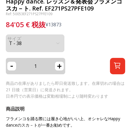
Happy dance. レッスン＆発表会フラメンコ
スカ－ト. Ref. EF271PS27PFE109
Ref: 50053EF271PS27PFE109
84'05
€
税抜
¥
13873
サイズ
-
+
商品の在庫がありましたら即日発送致します。在庫切れの場合は
21 日後（営業日）に発送されます。
日本円での表示価格は変動相場制により随時変わります
商品説明
フラメンコを踊る際には履き心地がいい上、オシャレな
Happy
dance
のスカ－トが一番お勧めです。