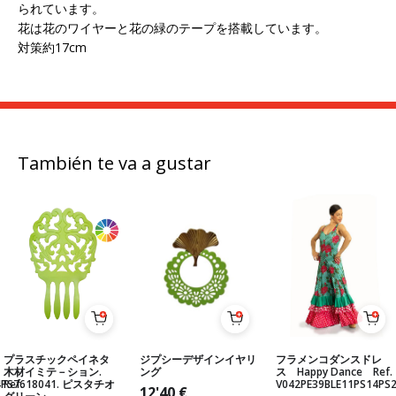
られています。
花は花のワイヤーと花の緑のテープを搭載しています。
対策約17cm
También te va a gustar
プラスチックペイネタ
ジプシーデザインイヤリ
フラメンコダンスドレ
木材イミテ－ション.
ング
ス Happy Dance Ref.
4PS76
Ref. 18041. ピスタチオ
V042PE39BLE11PS14PS
12'40
€