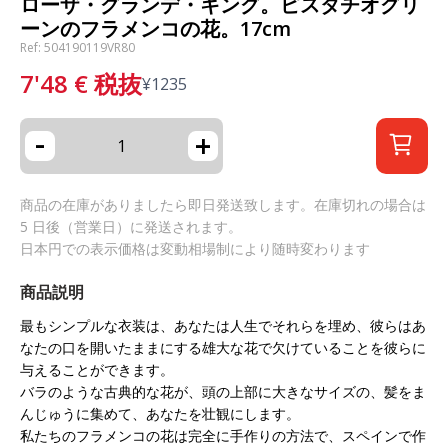
ローザ・グランデ・キング。ピスタチオグリ
ーンのフラメンコの花。17cm
Ref: 504190119VR80
7'48
€
税抜
¥
1235
-
+
商品の在庫がありましたら即日発送致します。在庫切れの場合は
5 日後（営業日）に発送されます。
日本円での表示価格は変動相場制により随時変わります
商品説明
最もシンプルな衣装は、あなたは人生でそれらを埋め、彼らはあ
なたの口を開いたままにする雄大な花で欠けていることを彼らに
与えることができます。
バラのような古典的な花が、頭の上部に大きなサイズの、髪をま
んじゅうに集めて、あなたを壮観にします。
私たちのフラメンコの花は完全に手作りの方法で、スペインで作