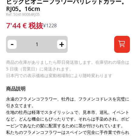
ビッグピオニーフラワーパリレッドカラー。
RJ05。16cm
Ref: 504190084RJ05
7'44
€
税抜
¥
1228
-
+
商品の在庫がありましたら即日発送致します。在庫切れの場合は
5 日後（営業日）に発送されます。
日本円での表示価格は変動相場制により随時変わります
商品説明
永遠のフラメンコフラワー、牡丹は、フラメンコドレスを完璧に
引き立てます。
生地の牡丹は軽薄でスタイリッシュで、見本市、巡礼、イベント
など、どんな機会にもぴったりです。それらは手染めされ、ボビ
ーピンであなたの髪に配置するために茎が付けられています。
私たちのフラメンコフラワーはスペインで完全に手作業で作られ