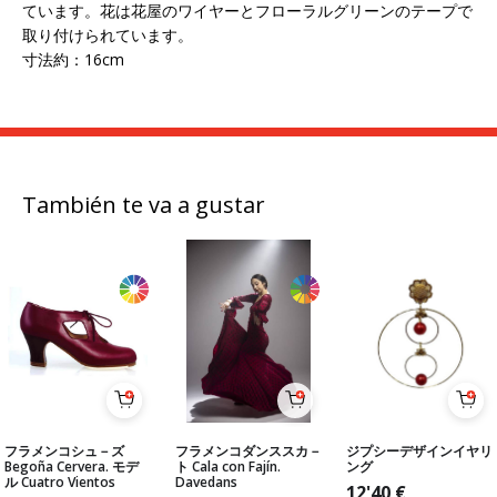
ています。花は花屋のワイヤーとフローラルグリーンのテープで
取り付けられています。
寸法約：16cm
También te va a gustar
フラメンコシュ－ズ
フラメンコダンススカ－
ジプシーデザインイヤリ
Begoña Cervera. モデ
ト Cala con Fajín.
ング
ル Cuatro Vientos
Davedans
12'40
€