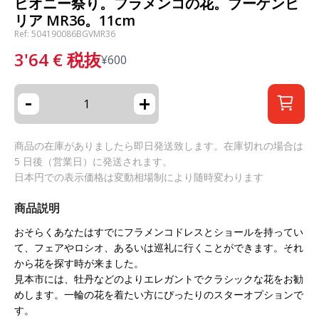
ピオニー祭り。フラメンコの花。ブーゲンビ
リア MR36。11cm
Ref: 504190086BGVMR36
3'64
€
税抜
¥
600
-
+
商品の在庫がありましたら即日発送致します。在庫切れの場合は
5 日後（営業日）に発送されます。
日本円での表示価格は変動相場制により随時変わります
商品説明
おそらくあなたはすでにフラメンコドレスとショールを持ってい
て、フェアやロシオ、あるいは巡礼に行くことができます。それ
から花を探す時が来ました。
見本市には、牡丹などのよりエレガントでクラシックな花をお勧
めします。一輪の花を着たい方にぴったりのスターオプションで
す。