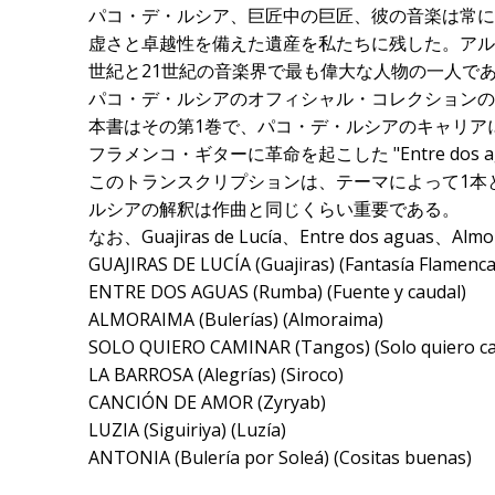
パコ・デ・ルシア、巨匠中の巨匠、彼の音楽は常に
虚さと卓越性を備えた遺産を私たちに残した。アル
世紀と21世紀の音楽界で最も偉大な人物の一人で
パコ・デ・ルシアのオフィシャル・コレクションの
本書はその第1巻で、パコ・デ・ルシアのキャリア
フラメンコ・ギターに革命を起こした "Entre dos agua
このトランスクリプションは、テーマによって1本
ルシアの解釈は作曲と同じくらい重要である。
なお、Guajiras de Lucía、Entre dos
GUAJIRAS DE LUCÍA (Guajiras) (Fantasía Flamenca
ENTRE DOS AGUAS (Rumba) (Fuente y caudal)
ALMORAIMA (Bulerías) (Almoraima)
SOLO QUIERO CAMINAR (Tangos) (Solo quiero c
LA BARROSA (Alegrías) (Siroco)
CANCIÓN DE AMOR (Zyryab)
LUZIA (Siguiriya) (Luzía)
ANTONIA (Bulería por Soleá) (Cositas buenas)