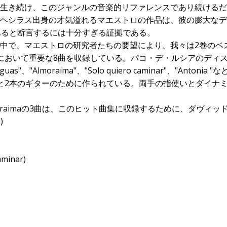
生き続け、このジャンルの音楽的リファレンスであり続けるだ
ヘシラス出身の才気溢れるマエストロの作品は、彼の膨大なデ
あると断言するには十分すぎる証拠である。
中で、マエストロの研究者たちの要望により、我々は2巻のベ
において重要な8曲を収録している。パコ・デ・ルシアのディ
s"、"Almoraima"、"Solo quiero caminar"、"Ant
と2本のギターのために作られている。両手の指使いとダイナ
 aguas、Almoraimaの3曲は、このヒット曲集に収録するために
)
aminar)