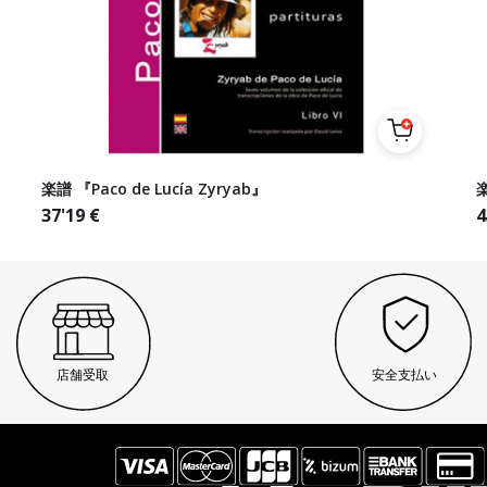
楽譜 『Paco de Lucía Zyryab』
楽
37'19
€
4
店舗受取
安全支払い