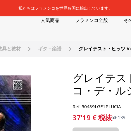
私たちはフラメンコを世界各国に輸出しています。
人気商品
フラメンコ全般
そ
教具と教材
ギタ－楽譜
グレイテスト・ヒッツ Vo
グレイテスト・
コ・デ・ル
Ref: 50489LGE1PLUCIA
37'19
€
税抜
¥
6139