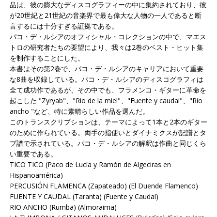
品は、彼の膨大なディスコグラフィーの中に集約されており、彼
が20世紀と21世紀の音楽界で最も偉大な人物の一人であると断
言するには十分すぎる証拠である。
パコ・デ・ルシアのオフィシャル・コレクションの中で、マエス
トロの研究者たちの要望により、我々は2巻のベスト・ヒット集
を制作することにした。
本書はその第2巻で、パコ・デ・ルシアのキャリアにおいて重要
な8曲を収録している。パコ・デ・ルシアのディスコグラフィは
全て成功作であるが、その中でも、フラメンコ・ギターに革命を
起こした "Zyryab"、"Rio de la miel"、"Fuente y caudal"、"Rio
ancho "など、特に素晴らしい作品を選んだ。
このトランスクリプションは、テーマによって1本と2本のギター
のために作られている。両手の指使いとダイナミクスが記譜とタ
ブ譜で示されている。パコ・デ・ルシアの解釈は作曲と同じくら
い重要である。
TICO TICO (Paco de Lucía y Ramón de Algeciras en
Hispanoamérica)
PERCUSIÓN FLAMENCA (Zapateado) (El Duende Flamenco)
FUENTE Y CAUDAL (Taranta) (Fuente y Caudal)
RIO ANCHO (Rumba) (Almoraima)