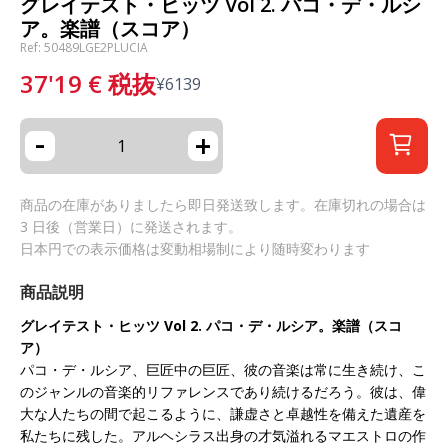
グレイテスト・ヒッツ Vol 2. パコ・デ・ルシ
ア。楽譜（スコア）
Ref: 50489LGE2PLUCIA
37'19
€
税抜
¥
6139
-
+
商品の在庫がありましたら即日発送致します。在庫切れの場合は
3 日後（営業日）に発送されます。
日本円での表示価格は変動相場制により随時変わります
商品説明
グレイテスト・ヒッツ Vol 2. パコ・デ・ルシア。楽譜（スコ
ア）
パコ・デ・ルシア、巨匠中の巨匠、彼の音楽は常に生き続け、こ
のジャンルの音楽的リファレンスであり続けるだろう。彼は、偉
大な人たちの間で起こるように、謙虚さと卓越性を備えた遺産を
私たちに残した。アルヘシラス出身の才気溢れるマエストロの作