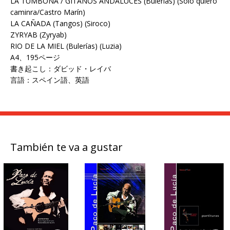
LA TUMBONA / GITANOS ANDALUCES (Bulerías) (Solo quiero
caminra/Castro Marín)
LA CAÑADA (Tangos) (Siroco)
ZYRYAB (Zyryab)
RIO DE LA MIEL (Bulerías) (Luzia)
A4、195ページ
書き起こし：ダビッド・レイバ
言語：スペイン語、英語
También te va a gustar