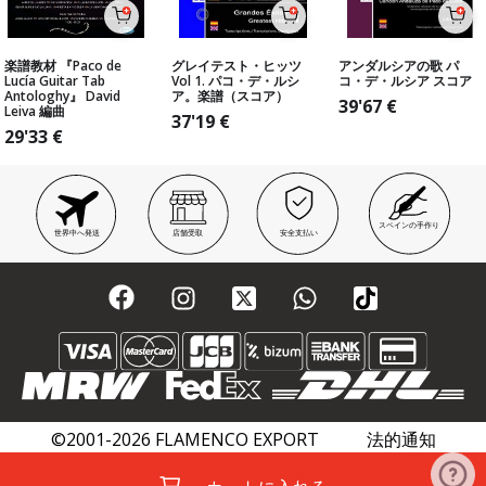
楽譜教材 『Paco de
グレイテスト・ヒッツ
アンダルシアの歌 パ
Lucía Guitar Tab
Vol 1. パコ・デ・ルシ
コ・デ・ルシア スコア
Antologhy』 David
ア。楽譜（スコア）
39'67
€
Leiva 編曲
37'19
€
29'33
€
スペインの手作り
世界中へ発送
店舗受取
安全支払い
©2001-2026 FLAMENCO EXPORT
法的通知
プライバシーポリシー
クッキーポリシー