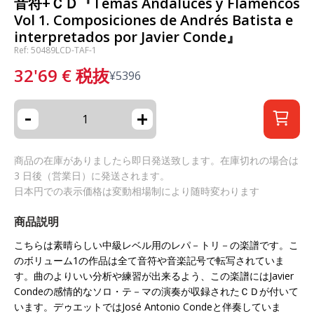
音符+ＣＤ『Temas Andaluces y Flamencos
Vol 1. Composiciones de Andrés Batista e
interpretados por Javier Conde』
Ref: 50489LCD-TAF-1
32'69
€
税抜
¥
5396
-
+
商品の在庫がありましたら即日発送致します。在庫切れの場合は
3 日後（営業日）に発送されます。
日本円での表示価格は変動相場制により随時変わります
商品説明
こちらは素晴らしい中級レベル用のレパ－トリ－の楽譜です。こ
のボリューム1の作品は全て音符や音楽記号で転写されていま
す。曲のよりいい分析や練習が出来るよう、この楽譜にはJavier
Condeの感情的なソロ・テ－マの演奏が収録されたＣＤが付いて
います。デゥエットではJosé Antonio Condeと伴奏していま