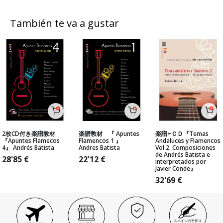
También te va a gustar
2枚CD付き楽譜教材
楽譜教材 『 Apuntes
楽譜+ＣＤ『Temas
『Apuntes Flamecos
Flamencos 1 』
Andaluces y Flamencos
4』 Andrés Batista
Andres Batista
Vol 2. Composiciones
de Andrés Batista e
28'85
€
22'12
€
interpretados por
Javier Conde』
32'69
€
スペインの手作り