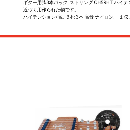
ギター用弦3本パック. ストリング OH59HT ハイ
近づく用作られた物です。
ハイテンション/高。3本: 3本 高音 ナイロン. １