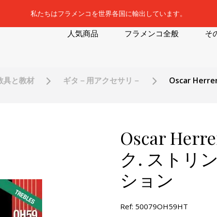
私たちはフラメンコを世界各国に輸出しています。
人気商品
フラメンコ全般
そ
教具と教材
ギタ－用アクセサリ－
Oscar He
Oscar He
ク. ストリン
ション
Ref: 50079OH59HT