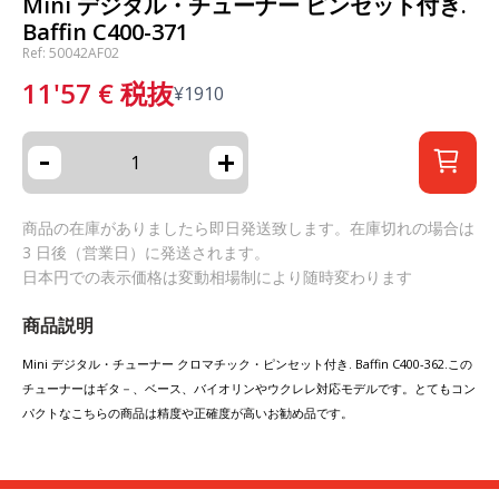
Mini デジタル・チューナー ピンセット付き.
Baffin C400-371
Ref: 50042AF02
11'57
€
税抜
¥
1910
-
+
商品の在庫がありましたら即日発送致します。在庫切れの場合は
3 日後（営業日）に発送されます。
日本円での表示価格は変動相場制により随時変わります
商品説明
Mini デジタル・チューナー クロマチック・ピンセット付き. Baffin C400-362.この
チューナーはギタ－、ベース、バイオリンやウクレレ対応モデルです。とてもコン
パクトなこちらの商品は精度や正確度が高いお勧め品です。