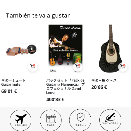
También te va a gustar
ギターミュート
パックセット 『Pack de
ギタ－用 ケ－ス
Guitarmute
Guitarra Flamenca』 プ
20'66
€
ロフェショナル David
69'01
€
Leiva
400'83
€
スペインの手作り
世界中へ発送
店舗受取
安全支払い